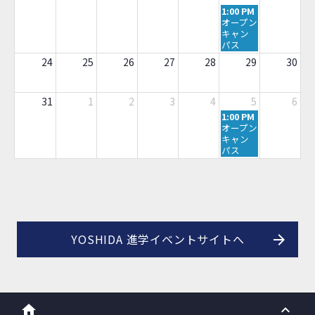
土
1:00 PM
曜
オープン
日,
キャン
8
パス
月
24
25
26
27
28
29
30
22nd
2026
31
1
2
3
4
5
6
土
1:00 PM
曜
オープン
日,
キャン
9
パス
月
5th
2026
YOSHIDA 進学イベントサイトへ
home