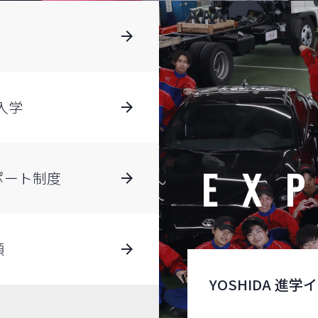
入学
EX
ポート制度
類
YOSHIDA 進学