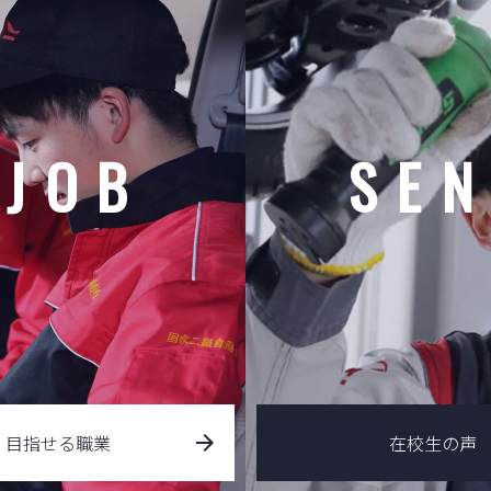
&JOB
SEN
目指せる職業
在校生の声