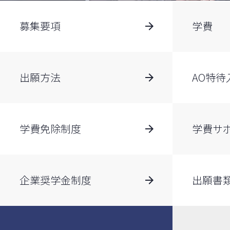
募集要項
学費
出願方法
AO特待
学費免除制度
学費サ
企業奨学金制度
出願書