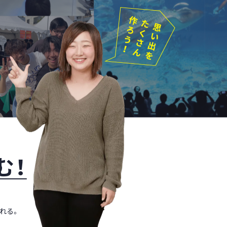
む！
れる。