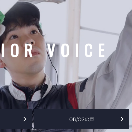
IOR VOICE
OB/OGの声