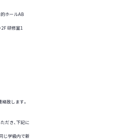
目的ホールAB
F 研修室1
連絡致します。
ただき、下記に
の同じ学級内で新