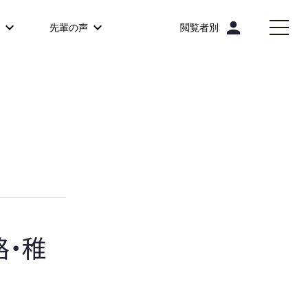
person
先輩の声
閲覧者別
路・稚