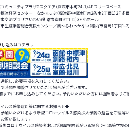
コミュニティプラザGスクエア（函館市本町24-1）4F フリースペース
標津経済センター なかまっぷ（標津郡中標津町東2条南2丁目1）2F 多
市交流プラザさいわい(釧路市幸町9丁目1）3F 小ホール
市生涯学習総合支援センター／風～るわっかない（稚内市富岡1丁目1-2）2
申し込みはコチラ↓
選択し、必要事項を入力してください。
第で時間を調整させていただく場合がございます。
日前までにお申し込みしてください。予約いただいた方には担当者よりご
ウイルス感染症対策に関するお知らせ◆
て参加いただけるよう新型コロナウイルス感染拡大予防の趣旨をご理解い
をお願い致します。
新型コロナウイルス感染者および濃厚接触者がいる場合 （例：高等学校