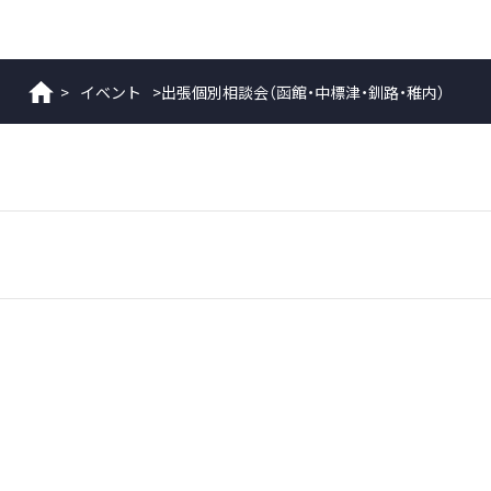
>
イベント
>
出張個別相談会（函館・中標津・釧路・稚内）
ホーム