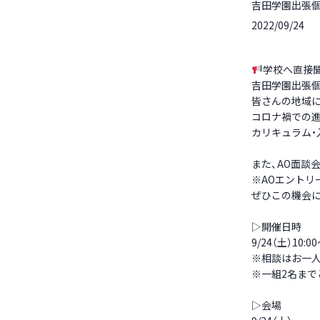
吉田学園出張
2022/09/24
学校へ直接
吉田学園出張個
皆さんの地域に
コロナ禍での
カリキュラム・
また、AO面談
※AOエントリ
ぜひこの機会
▷開催日時
9/24（土）10
※相談はお一人
※一組2名まで
▷会場