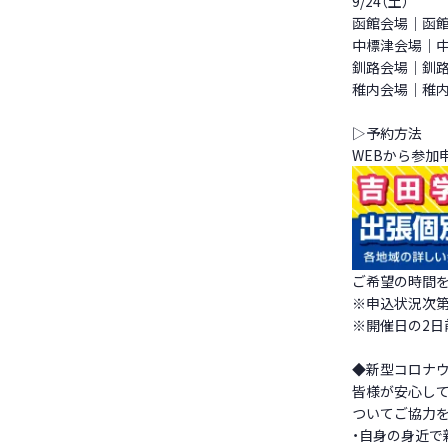
9/24（土）
函館会場｜函館
中標津会場｜中
釧路会場｜釧路
稚内会場｜稚内
▷予約方法
WEBから参加
ご希望の時間を
※申込状況次
※開催日の2
◆新型コロナ
皆様が安心し
ついてご協力
・自身の身近で