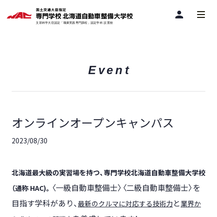
person
Event
オンラインオープンキャンパス
2023/08/30
北海道最大級の実習場を持つ、専門学校北海道自動車整備大学校
〈一級自動車整備士〉〈二級自動車整備士〉を
（通称 HAC)。
目指す学科があり、
と
最新のクルマに対応する技術力
業界か