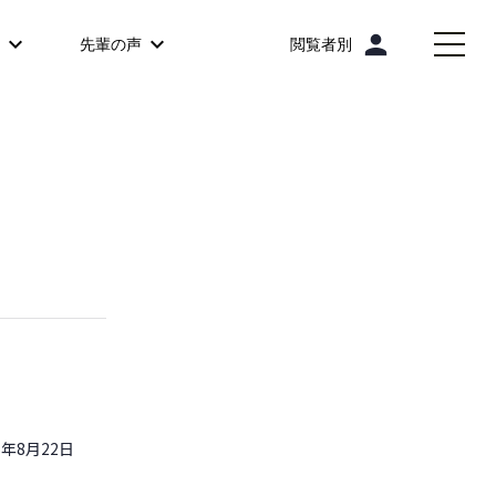
person
先輩の声
閲覧者別
6年8月22日