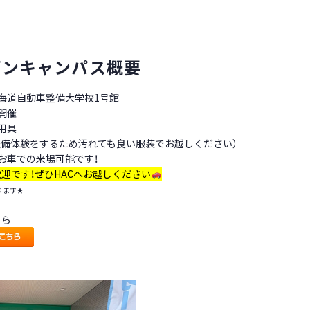
プンキャンパス概要
海道自動車整備大学校1号館
0開催
用具
整備体験をするため汚れても良い服装でお越しください）
お車での来場可能です！
迎です！ぜひHACへお越しください
ります★
ちら