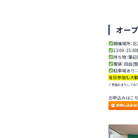
オー
開催場所：北
13:00-15:3
持ち物：筆記
服装：自由(
駐車場あり：
当日参加も大歓
ご参加おまちしてお
お申込みはこ