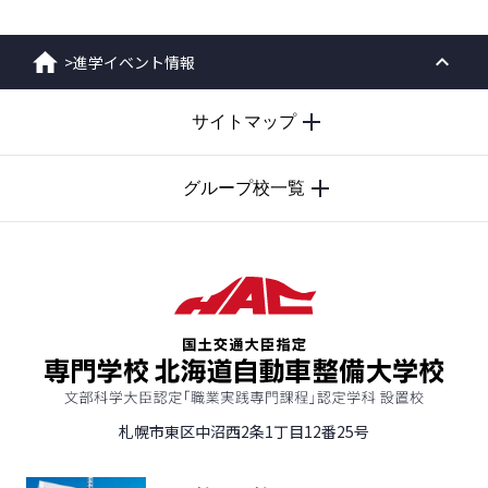
>
進学イベント情報
ホーム
PAGE
サイトマップ
TOP
グループ校一覧
札幌市東区中沼西2条1丁目12番25号