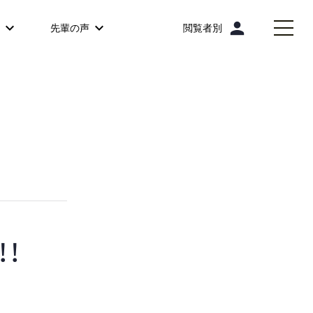
person
先輩の声
閲覧者別
！