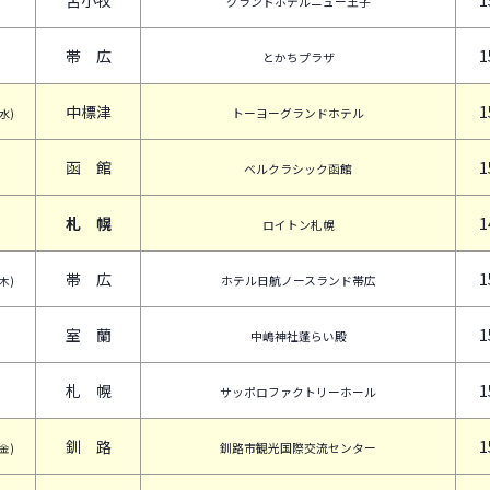
苫小牧
1
グランドホテルニュー王子
帯 広
1
とかちプラザ
中標津
1
トーヨーグランドホテル
(水)
函 館
1
ベルクラシック函館
札 幌
1
ロイトン札幌
帯 広
1
ホテル日航ノースランド帯広
(木)
室 蘭
1
中嶋神社蓬らい殿
札 幌
1
サッポロファクトリーホール
釧 路
1
釧路市観光国際交流センター
(金)