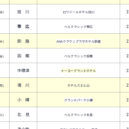
旭 川
1
ロワジールホテル旭川
(水)
帯 広
1
ベルクラシック帯広
釧 路
1
ANAクラウンプラザホテル釧路
(木)
函 館
1
ベルクラシック函館
(金)
中標津
1
トーヨーグランドホテル
滝 川
1
ホテルスエヒロ
(月)
小 樽
1
グランドパーク小樽
北 見
1
ベルクラシック北見
(火)