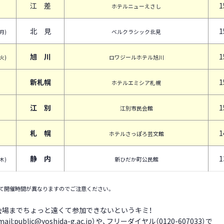
江 差
1
ホテルニューえさし
北 見
1
ベルクラシック北見
(月)
旭 川
1
ロワジールホテル旭川
(火)
新札幌
1
ホテルエミシア札幌
江 別
1
江別市民会館
札 幌
1
ホテルさっぽろ芸文館
静 内
1
新ひだか町公民館
(木)
て開催時間が異なりますのでご注意ください。
会場までちょっと遠くて参加できないというキミ！
l:public@yoshida-g.ac.jp）や、フリーダイヤル（0120-607033）で