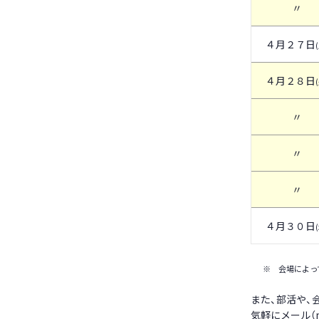
〃
４月２７日
４月２８日
〃
〃
〃
４月３０日
※ 会場によっ
また、部活や、
気軽にメール（mai