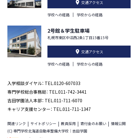
交通アクセス
学校への経路
学校からの経路
2号館＆学生駐車場
札幌市東区中沼西2条1丁目15番15号
交通アクセス
学校への経路
学校からの経路
入学相談ダイヤル： TEL.0120-607033
専門学校総合事務局： TEL.011-742-3441
吉田学園法人本部： TEL.011-711-6070
キャリア支援センター： TEL.011-711-1347
関連リンク
サイトポリシー
教員採用
寄付金のお願い
情報公開
(C) 専門学校北海道自動車整備大学校｜吉田学園