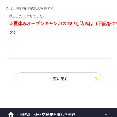
以上、交通安全講話の報告です。
以上、たにぐちでした。
☆夏休みオープンキャンパスの申し込みは（下記をク
ク）
一覧に戻る
>
NEWS
>
JAF 交通安全講話を実施
ホーム