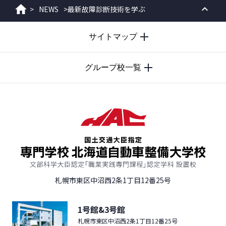
>
NEWS
>
最新故障診断技術を学ぶ
ホーム
PAGE
サイトマップ
TOP
グループ校一覧
札幌市東区中沼西2条1丁目12番25号
1号館&3号館
札幌市東区中沼西2条1丁目12番25号