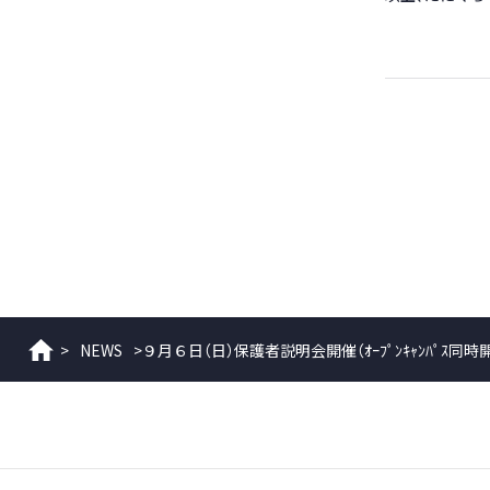
>
NEWS
>
９月６日（日）保護者説明会開催（ｵｰﾌﾟﾝｷｬﾝﾊﾟｽ同時
ホーム