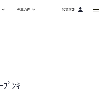
person
先輩の声
閲覧者別
ﾌﾟﾝｷ