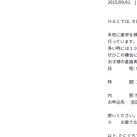
2015/09/01
ＨＡＣでは、９
本校に進学を検
行っています。
多い時には１
ぜひこの機会
お子様の進路
日 程：９月
時 間：１
※開催時
内 容：学校
お申込先 ：吉
もしくは、
使いください。
※ お車でお
以上、たにぐち