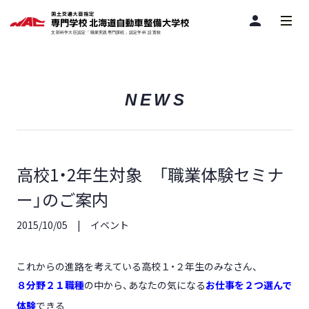
person
NEWS
高校1・2年生対象 「職業体験セミナ
ー」のご案内
2015/10/05
イベント
これからの進路を考えている高校１・２年生のみなさん、
８分野２１職種
の中から、あなたの気になる
お仕事を２つ選んで
体験
できる