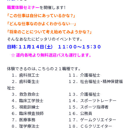
職業体験セミナー
を開催します！
「この仕事は自分にあっているかな？」
「どんな仕事なのかよくわからない…」
「将来のことについて考え始めてみようかな？」
そんなあなたにピッタリのイベントです。
日時：１１月１４日（土） １１：００～１５：３０
☆ 道内各地より無料送迎バスも運行します。
体験できるのは、こちらの２１職種です。
１．歯科技工士 １１．介護福祉士
２．歯科衛生士 １２．社会福祉士・精神保健福
祉士
３．救急救命士 １３．介護福祉士
４．臨床工学技士 １４．スポーツトレーナー
５．視能訓練士 １５．スポーツ指導者
６．臨床検査技師 １６．公務員
７．医療事務 １７．ゲームクリエイター
８．理学療法士 １８．ＣＧクリエイター