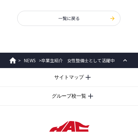
一覧に戻る
>
NEWS
>
卒業生紹介 女性整備士として活躍中
ホーム
PAGE
サイトマップ
TOP
グループ校一覧