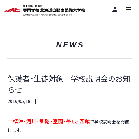
person
NEWS
保護者・生徒対象｜学校説明会のお知
らせ
2016/05/18
中標津・滝川・釧路・室蘭・帯広・函館
で学校説明会を開催
します。