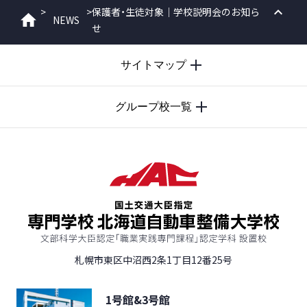
>
>
保護者・生徒対象｜学校説明会のお知ら
NEWS
ホーム
せ
PAGE
TOP
サイトマップ
グループ校一覧
札幌市東区中沼西2条1丁目12番25号
1号館&3号館