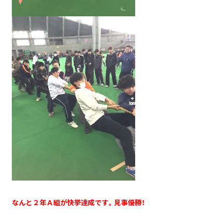
なんと２年Ａ組が快挙達成です。見事優勝！