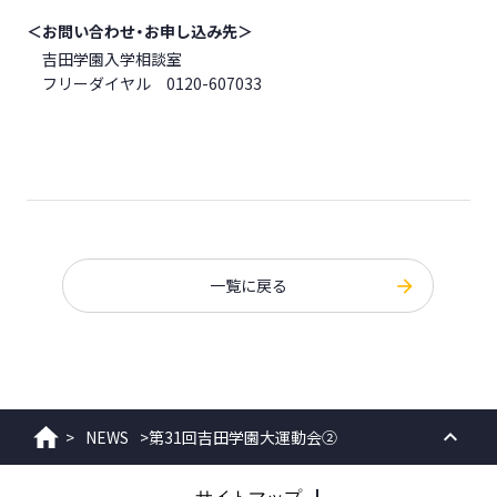
＜お問い合わせ・お申し込み先＞
吉田学園入学相談室
フリーダイヤル 0120-607033
一覧に戻る
>
NEWS
>
第31回吉田学園大運動会②
ホーム
PAGE