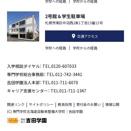
学校への経路
学校からの経路
2号館＆学生駐車場
札幌市東区中沼西2条1丁目15番15号
交通アクセス
学校への経路
学校からの経路
入学相談ダイヤル： TEL.0120-607033
専門学校総合事務局： TEL.011-742-3441
吉田学園法人本部： TEL.011-711-6070
キャリア支援センター： TEL.011-711-1347
関連リンク
サイトポリシー
教員採用
寄付金のお願い
情報公開
(C) 専門学校北海道自動車整備大学校｜吉田学園