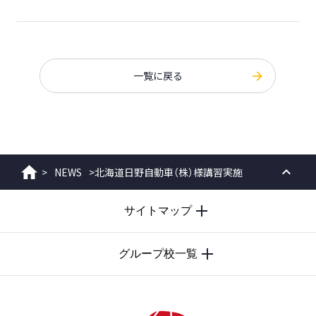
一覧に戻る
>
NEWS
>
北海道日野自動車（株）様講習実施
ホーム
PAGE
サイトマップ
TOP
グループ校一覧