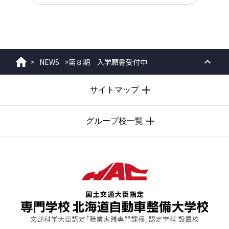
>
NEWS
>
第８期 入学願書受付中
ホーム
PAGE
サイトマップ
TOP
グループ校一覧