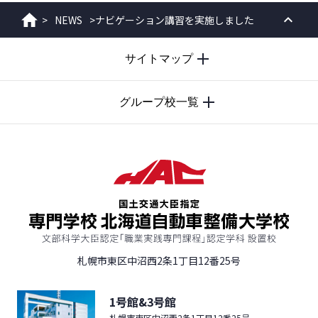
>
NEWS
>
ナビゲーション講習を実施しました
ホーム
PAGE
サイトマップ
TOP
グループ校一覧
札幌市東区中沼西2条1丁目12番25号
1号館&3号館
札幌市東区中沼西2条1丁目12番25号