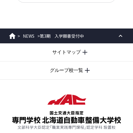
>
NEWS
>
第3期 入学願書受付中
ホーム
PAGE
サイトマップ
TOP
グループ校一覧