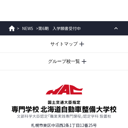
>
NEWS
>
第6期 入学願書受付中
ホーム
PAGE
サイトマップ
TOP
グループ校一覧
札幌市東区中沼西2条1丁目12番25号