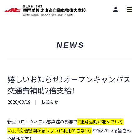
person
NEWS
嬉しいお知らせ！オープンキャンパス
交通費補助2倍支給！
2020/08/19
お知らせ
新型コロナウィスル感染症の影響で
『進路活動が進んでいな
い』、『交通機関が思うように利用できない』
と悩んでいる皆さん
へ朗報です！