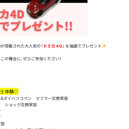
動が搭載された大人気の
『トミカ４D』
を抽選でプレゼント
この機会に、ぜひご参加ください！
士体験◇
ア&ダイハツコペン マフラー交換実習
ア ショック交換実習
習
習
実習