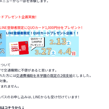
メニューから一部を体験します。
ードプレゼント企画実施！
LINE登録者限定にQUOカード1,000円分をプレゼント！
について
響で交通機関に不便があると思います。
れた方には
交通費補助を本学園の既定の2倍支給
としました。
生対象。
含まれません。
パスのお申し込みは、LINEからも受け付けています！
登録はコチラから↓