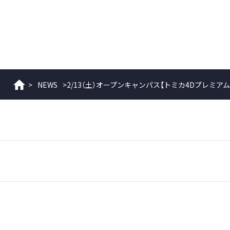
>
NEWS
>
2/13（土）オープンキャンパス【トミカ4Dプレミア
ホーム