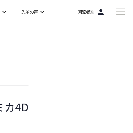
person
先輩の声
閲覧者別
ミカ4D