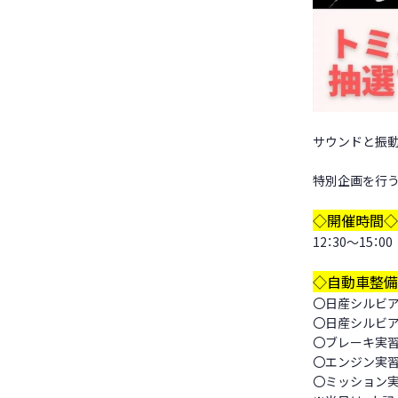
サウンドと振
特別企画を行う
◇開催時間◇
12：30～15：00
◇自動車整備
〇日産シルビ
〇日産シルビ
〇ブレーキ実
〇エンジン実
〇ミッション