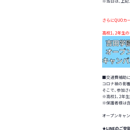
※当日は、上記
さらにQUOカ
高校1、2年生の
■交通費補助
コロナ禍の影
そこで、参加さ
※高校1、2年
※保護者様は
オープンキャン
★LINEのご