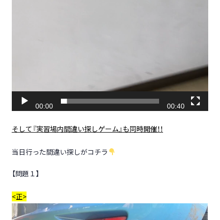
00:00
00:40
そして『実習場内間違い探しゲーム』も同時開催！！
当日行った間違い探しがコチラ
【問題１】
<正>