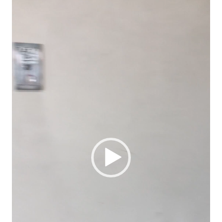
画
プ
レ
ー
ヤ
ー