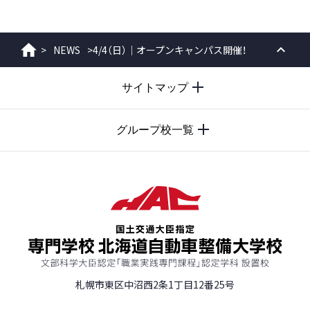
>
NEWS
>
4/4（日）｜オープンキャンパス開催！
ホーム
PAGE
サイトマップ
TOP
グループ校一覧
札幌市東区中沼西2条1丁目12番25号