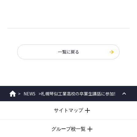
一覧に戻る
>
NEWS
>
札幌琴似工業高校の卒業生講話に参加！
ホーム
PAGE
サイトマップ
TOP
グループ校一覧