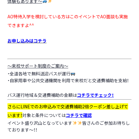
体験もあります～
AO特待入学を検討している方はこのイベントでAO面談も実施
できますよ^^
お申し込みはコチラ
～来校サポート制度のご案内～
・全道各地で無料送迎バスが運行
・自家用車や公共交通機関を利用で来校だと交通費補助を支給！
バス運行地域＆交通費補助の金額は
コチラでチェック！
さらにLINEでのお申込みで交通費補助2倍クーポン差し上げて
います！
対象と条件については
コチラで確認
イベント盛り沢山となっています
皆さんのご参加お待ちし
ております～！！