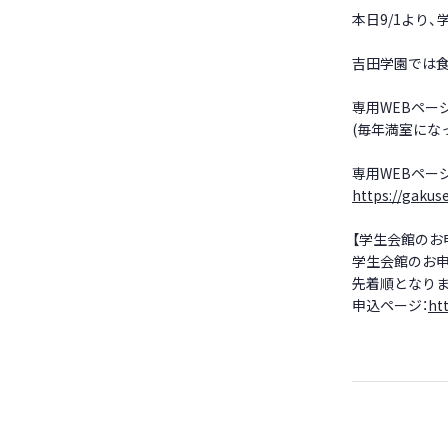
本日
9/1
より、
吉田学園では食
専用
WEB
ペー
(毎年満室にな
専用
WEB
ペー
https://gakuse
【学生会館のお
学生会館のお
先着順となりま
申込ページ：
ht