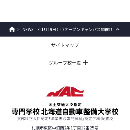
>
NEWS
>
11月19日（土）オープンキャンパス開催！！
ホーム
PAGE
サイトマップ
TOP
グループ校一覧
札幌市東区中沼西2条1丁目12番25号