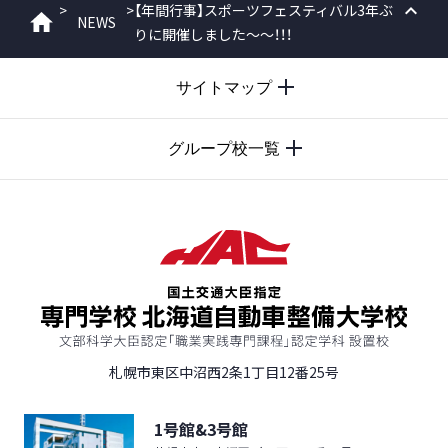
>
>
【年間行事】スポーツフェスティバル3年ぶ
NEWS
ホーム
りに開催しました～～！！！
PAGE
TOP
サイトマップ
グループ校一覧
札幌市東区中沼西2条1丁目12番25号
1号館&3号館