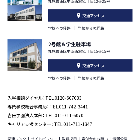
札幌市東区中沼西2条1丁目12番25号
交通アクセス
学校への経路
学校からの経路
2号館＆学生駐車場
札幌市東区中沼西2条1丁目15番15号
交通アクセス
学校への経路
学校からの経路
入学相談ダイヤル： TEL.0120-607033
専門学校総合事務局： TEL.011-742-3441
吉田学園法人本部： TEL.011-711-6070
キャリア支援センター： TEL.011-711-1347
関連リンク
サイトポリシー
教員採用
寄付金のお願い
情報公開