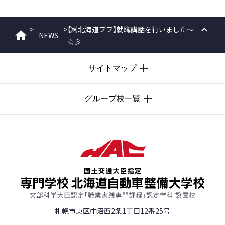
>
>
【㈱北海道ブブ】就職講話を行いました～
NEWS
ホーム
☆彡
PAGE
TOP
サイトマップ
グループ校一覧
札幌市東区中沼西2条1丁目12番25号