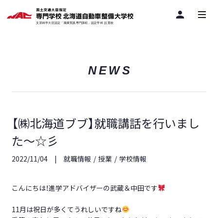
person
NEWS
【㈱北海道ブブ】就職講話を行いまし
た～☆彡
2022/11/04
就職情報
授業
学校情報
こんにちは！進学アドバイザーの武蔵＆中田です
11月は祝日が多くてうれしいですね