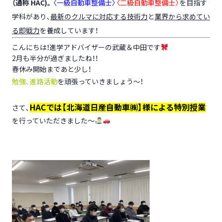
（通称
HAC)
。
〈一級自動車整備士〉
〈二級自動車整備士〉
を目指す
学科があり、
最新のクルマに対応する技術力
と
業界から求めてい
る即戦力
を養成しています！
こんにちは！進学アドバイザーの武蔵＆中田です
2月も半分が過ぎましたね！！
春休み開始まであと少し！
勉強、進路活動
を頑張っていきましょう～！
HACでは【北海道日産自動車㈱】様による特別授業
さて、
を行っていただきました～