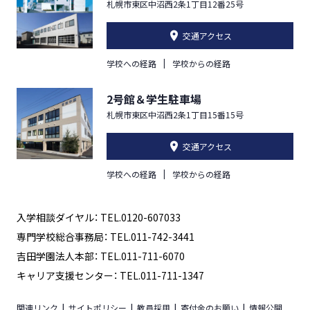
札幌市東区中沼西2条1丁目12番25号
交通アクセス
学校への経路
学校からの経路
2号館＆学生駐車場
札幌市東区中沼西2条1丁目15番15号
交通アクセス
学校への経路
学校からの経路
入学相談ダイヤル： TEL.0120-607033
専門学校総合事務局： TEL.011-742-3441
吉田学園法人本部： TEL.011-711-6070
キャリア支援センター： TEL.011-711-1347
関連リンク
サイトポリシー
教員採用
寄付金のお願い
情報公開