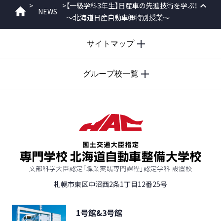
>
>
【一級学科3年生】日産車の先進技術を学ぶ！
NEWS
ホーム
～北海道日産自動車㈱特別授業～
PAGE
TOP
サイトマップ
グループ校一覧
札幌市東区中沼西2条1丁目12番25号
1号館&3号館