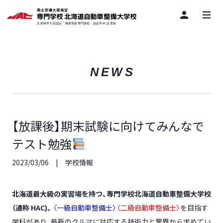
person
NEWS
【放課後】期末試験に向けてみんなで
テスト勉強
2023/03/06
学校情報
北海道最大級の実習場を持つ、専門学校北海道自動車整備大学校
（通称
HAC)
。
〈一級自動車整備士〉
〈二級自動車整備士〉
を目指す
学科があり、
最新のクルマに対応する技術力
と
業界から求めてい