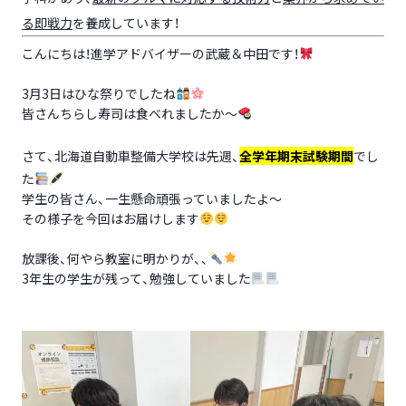
る即戦力
を養成しています！
こんにちは！進学アドバイザーの武蔵＆中田です！
3月3日はひな祭りでしたね
皆さんちらし寿司は食べれましたか～
さて、北海道自動車整備大学校は先週、
全学年
期
末試験期間
でし
た
学生の皆さん、一生懸命頑張っていましたよ～
その様子を今回はお届けします
放課後、何やら教室に明かりが、、
3年生の学生が残って、勉強していました