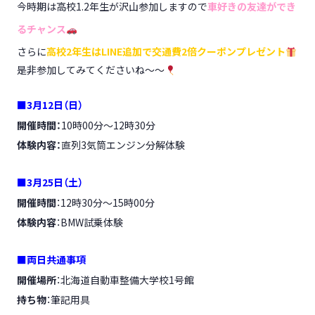
今時期は高校1.2年生が沢山参加しますので
車好きの友達ができ
るチャンス
さらに
高校2年生はLINE追加で交通費2倍クーポンプレゼント
是非参加してみてくださいね～～
■3月12日（日）
開催時間：
10時00分～12時30分
体験内容：
直列3気筒エンジン分解体験
■3月25日（土）
開催時間
：12時30分～15時00分
体験内容
：BMW試乗体験
■両日共通事項
開催場所
：北海道自動車整備大学校1号館
持ち物
：筆記用具