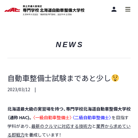
person
NEWS
自動車整備士試験まであと少し
2023/03/12
北海道最大級の実習場を持つ、専門学校北海道自動車整備大学校
（通称
HAC)
。
〈一級自動車整備士〉
〈二級自動車整備士〉
を目指す
学科があり、
最新のクルマに対応する技術力
と
業界から求めてい
る即戦力
を養成しています！