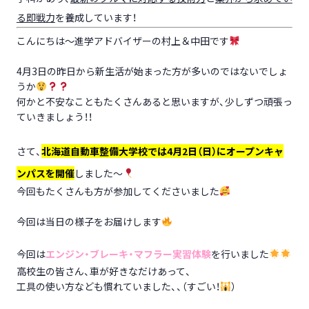
る即戦力
を養成しています！
こんにちは～進学アドバイザーの村上＆中田です
4月3日の昨日から新生活が始まった方が多いのではないでしょ
うか
何かと不安なこともたくさんあると思いますが、少しずつ頑張っ
ていきましょう！！
さて、
北海道自動車整備大学校では4月2日（日）にオープンキャ
ンパスを開催
しました～
今回もたくさんも方が参加してくださいました
今回は当日の様子をお届けします
今回は
エンジン・ブレーキ・マフラー実習体験
を行いました
高校生の皆さん、車が好きなだけあって、
工具の使い方なども慣れていました、、（すごい！
）