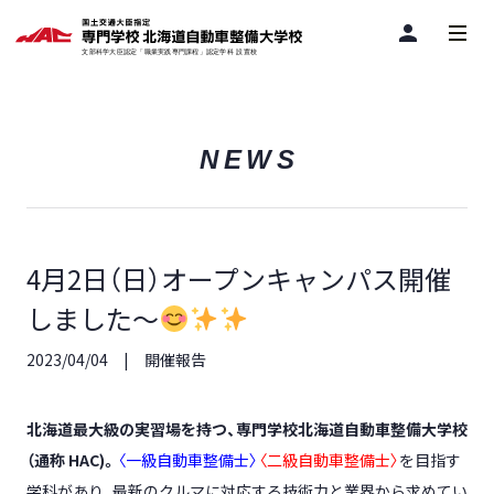
person
NEWS
4月2日（日）オープンキャンパス開催
しました～
2023/04/04
開催報告
北海道最大級の実習場を持つ、専門学校北海道自動車整備大学校
（通称
HAC)
。
〈一級自動車整備士〉
〈二級自動車整備士〉
を目指す
学科があり、
最新のクルマに対応する技術力
と
業界から求めてい