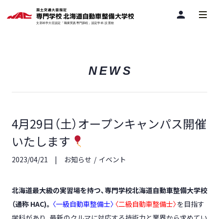
person
NEWS
4月29日（土）オープンキャンパス開催
いたします
2023/04/21
お知らせ
イベント
北海道最大級の実習場を持つ、専門学校北海道自動車整備大学校
（通称
HAC)
。
〈一級自動車整備士〉
〈二級自動車整備士〉
を目指す
学科があり、
最新のクルマに対応する技術力
と
業界から求めてい