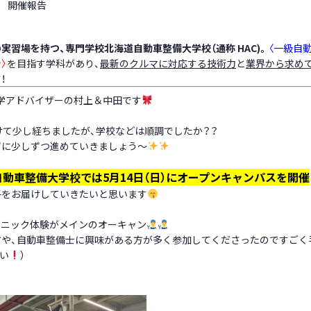
開催報告
実習場を持つ、専門学校北海道自動車整備大学校（通称
HAC)
。
〈一級自
〉
を目指す学科があり、
最新のクルマに対応する技術力
と
業界から求め
！
学アドバイザーの村上＆中田です
けて少し経ちましたが、学校などは順調でしたか？？
ずに少しずつ進めていきましょう～
動車整備大学校では5月14日（日）にオープンキャンパスを開催
子をお届けしていきたいと思います
カニック体験がメインのオーキャン
方や、自動車整備士に興味がある方が多く参加してくださったのですごく
ごい
）