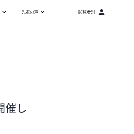
person
先輩の声
閲覧者別
開催し