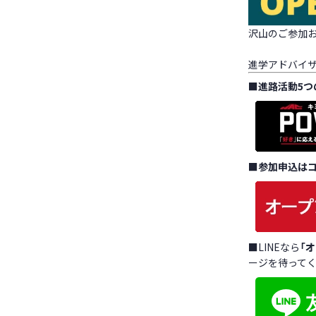
沢山のご参加お
進学アドバイ
■
進路活動5つ
■
参加申込は
■LINEなら
「
ージを待ってく