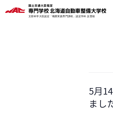
5月1
まし