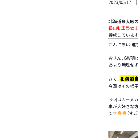
2023/05/17
北海道最大級の
級自動車整備士
養成しています
こんにちは！進
皆さん、GW明
あまり無理せ
北海道自
さて、
今回はその様
今回はカーメ
車が大好きな
です
（す