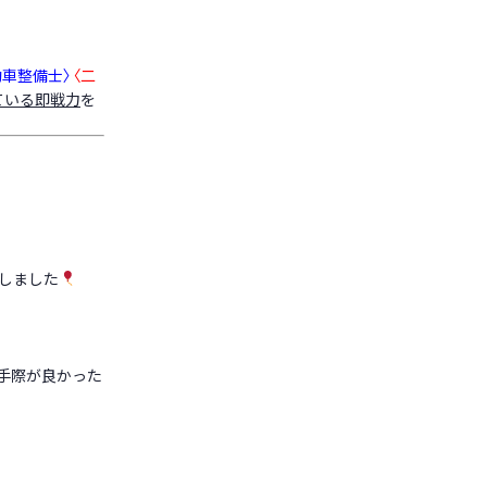
動車整備士〉
〈二
ている即戦力
を
しました
手際が良かった