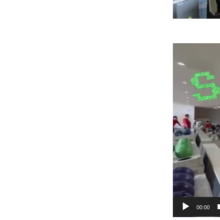
動
画
プ
レ
ー
ヤ
ー
00:00