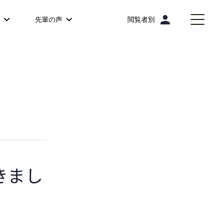
person
先輩の声
閲覧者別
きまし