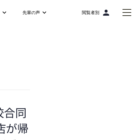
person
先輩の声
閲覧者別
８校合同
店が帰