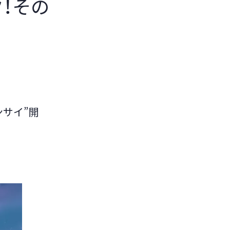
！その
ンサイ”開