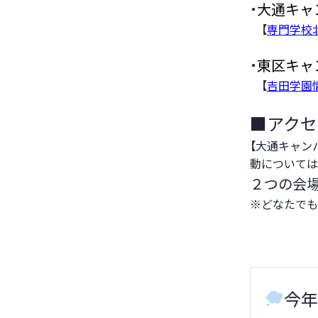
・
大通キャ
【
専門学校
・
東区キャ
【
吉田学園
■アクセ
【大通キャン
動については
２つの会場
※どなたでも
今