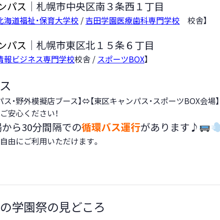
ンパス
│札幌市中央区南３条西１丁目
北海道福祉・保育大学校
/
吉田学園医療歯科専門学校
校舎】
ンパス
│札幌市東区北１５条６丁目
情報ビジネス専門学校
校舎 /
スポーツBOX
】
ス
パス・野外模擬店ブース】⇔【東区キャンパス・スポーツBOX会場】
ご安心ください！
から30分間隔での
循環バス運行
があります♪
自由にご利用いただけます。
年の学園祭の見どころ