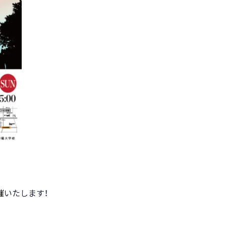
催
いたします！