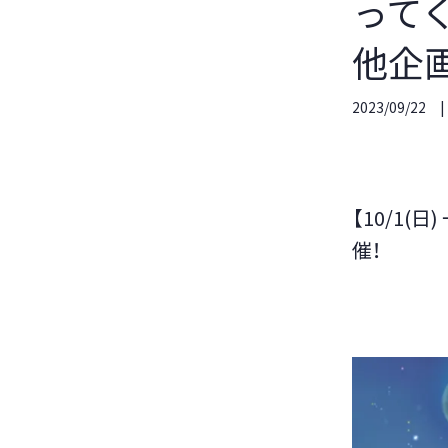
って
他企
2023/09/22
【10/1
催！