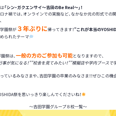
は
「シン・ガクエンサイ～吉田のBe Real～」！
ロナ禍では、オンラインでの実施など、なかなか元の形式での
、
３年ぶりに
学園祭が
帰ってきます！
”これが本当のYOSHI
められたテーマ
一般の方のご参加も可能
の学園祭は、
となりますので、
行事が気になる！””校舎を見てみたい！””模擬店や学内ブースで
っているみなさまや、吉田学園の卒業のみなさま！！ぜひこの機
OSHIDA祭を思いっきり楽しんでくださいね！
～吉田学園グループ８校一覧～