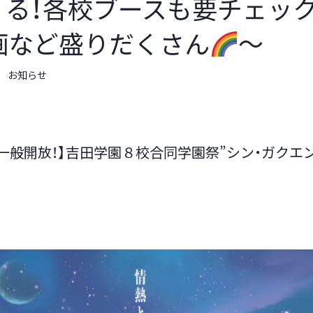
くる！各校ブースも要チェック
画など盛りだくさん
～
お知らせ
(日) 一般開放！】吉田学園８校合同学園祭”シン・ガクエ