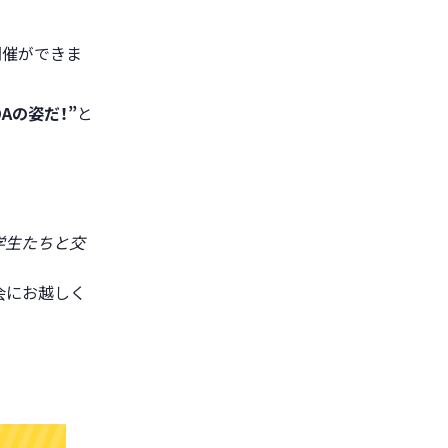
開催ができま
DAの姿だ！”
と
学生たちと交
会にお越しく