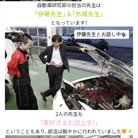
自動車研究部の担当の先生は
「伊藤先生」＆「外城先生」
となっています！
2人の先生も
「車好き＆お話上手！」
ということもあり、
部活は賑やかに行われていました