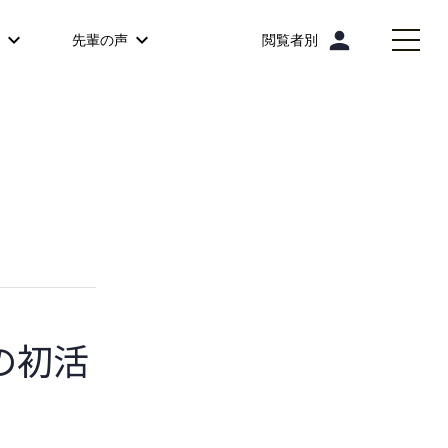
person
先輩の声
閲覧者別
の初活