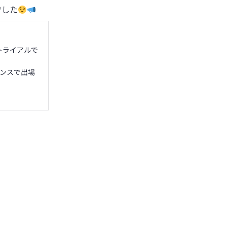
でした
トライアルで
センスで出場