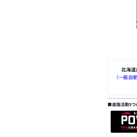
北海道
〈一級自
■
進路活動5つ