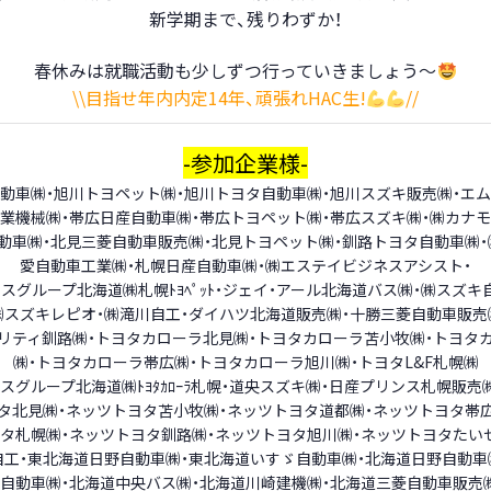
新学期まで、残りわずか！
春休みは就職活動も少しずつ行っていきましょう～
\\目指せ年内内定14年、頑張れHAC生!
//
-参加企業様-
動車㈱・旭川トヨペット㈱・旭川トヨタ自動車㈱・旭川スズキ販売㈱・エム
業機械㈱・帯広日産自動車㈱・帯広トヨペット㈱・帯広スズキ㈱・㈱カナ
動車㈱・北見三菱自動車販売㈱・北見トヨペット㈱・釧路トヨタ自動車㈱・
愛自動車工業㈱・札幌日産自動車㈱・㈱エステイビジネスアシスト・
スグループ北海道㈱札幌ﾄﾖﾍﾟｯﾄ・ジェイ・アール北海道バス㈱・㈱スズキ
㈱スズキレピオ・㈱滝川自工・ダイハツ北海道販売㈱・十勝三菱自動車販売
リティ釧路㈱・トヨタカローラ北見㈱・トヨタカローラ苫小牧㈱・トヨタ
㈱・トヨタカローラ帯広㈱・トヨタカローラ旭川㈱・トヨタ
L&F
札幌㈱
スグループ北海道㈱ﾄﾖﾀｶﾛｰﾗ札幌・道央スズキ㈱・日産プリンス札幌販売
タ北見㈱・ネッツトヨタ苫小牧㈱・ネッツトヨタ道都㈱・ネッツトヨタ帯
タ札幌㈱・ネッツトヨタ釧路㈱・ネッツトヨタ旭川㈱・ネッツトヨタたい
自工・東北海道日野自動車㈱・東北海道いすゞ自動車㈱・北海道日野自動車
自動車㈱・北海道中央バス㈱・北海道川崎建機㈱・北海道三菱自動車販売