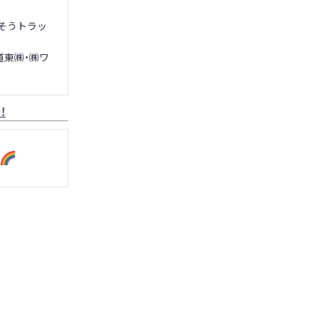
そうトラッ
道東㈱・㈱ワ
！