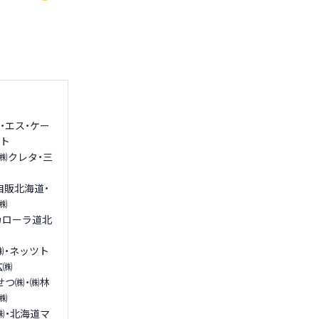
・エス・ケー
モト
㈱クレタ・三
自販北海道・
㈱
カローラ道北
㈱・ネッツト
広㈱
せつ㈱・㈱林
㈱
㈱・北海道マ