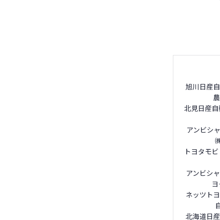
旭川日産自
農
北見日産自
アンビシャ
トヨタモビ
アンビシャ
ヨ
ネッツトヨ
北海道日産