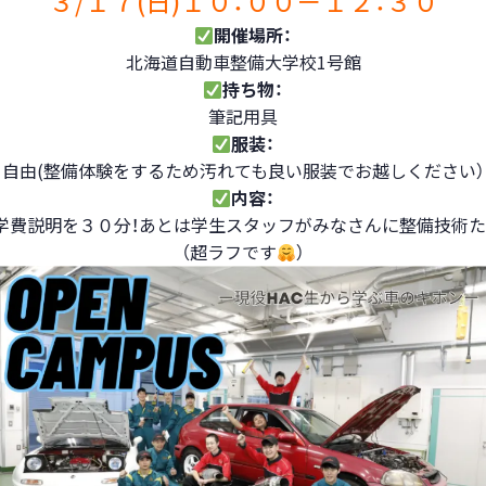
３/１７(日)１０：００－１２：３０
開催場所：
北海道自動車整備大学校1号館
持ち物：
筆記用具
服装：
自由(整備体験をするため汚れても良い服装でお越しください）
内容：
・学費説明を３０分！あとは学生スタッフがみなさんに整備技術た
（超ラフです
）