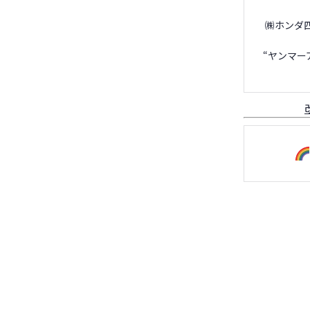
㈱ホンダ
“
ヤンマー