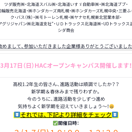
ツダ販売㈱・北海道スバル㈱・北海道いすゞ自動車㈱・㈱北海道ブブ・
四輪販売北海道・㈱ホンダカーズ南札幌・㈱ホンダカーズ札幌中央・三菱ふ
ク・バス（株）・㈱モトーレン札幌・㈱ヤナセ札幌東北営業本部・
アグリジャパン㈱北海道支社
“・
ＵＤトラックス北海道㈱・
UD
トラックス
シダ商会
改めまして、参加いただきました企業様ありがとうございました
3月17日（日）HACオープンキャンパス開催します！
高校1.2年生の皆さん、進路活動は順調でしたか？？
新学期＆春休みまで残りわずか。
今のうちに、進路活動を少しずつ進め
気持ちよく新学期を迎えていきましょう～！
それでは、下記より詳細をチェック
開催日時：