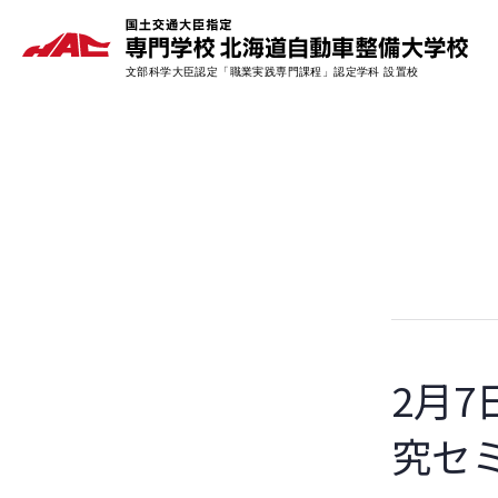
2月7
究セ