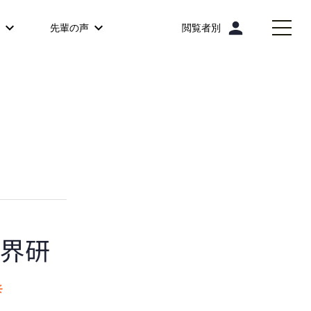
person
先輩の声
閲覧者別
業界研