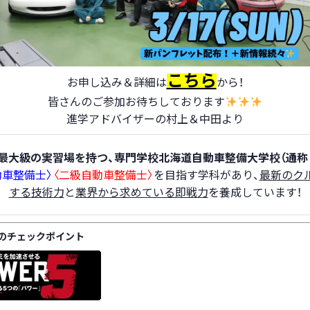
こちら
お申し込み＆詳細は
から！
皆さんのご参加お待ちしております
進学アドバイザーの村上＆中田より
最大級の実習場を持つ、専門学校北海道自動車整備大学校（通称 H
動車整備士〉
〈二級自動車整備士〉
を目指す学科があり、
最新のク
する技術力
と
業界から求めている即戦力
を養成しています！
のチェックポイント