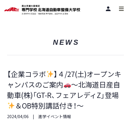
person
NEWS
【企業コラボ
】４/27(土)オープンキ
ャンパスのご案内
～北海道日産自
動車(株)「GT-R、フェアレディZ」登場
＆OB特別講話付き！～
2024/04/06
進学イベント情報