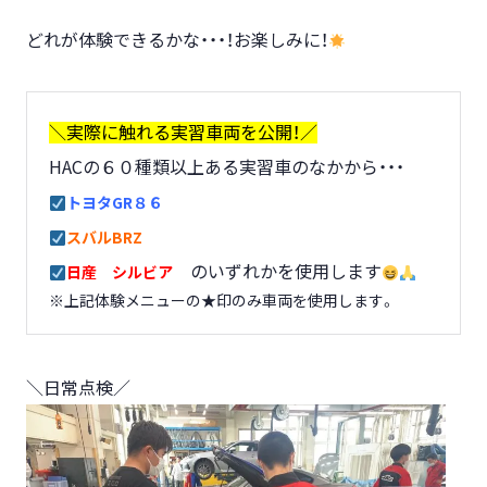
どれが体験できるかな・・・！お楽しみに！
＼実際に触れる実習車両を公開！／
HACの６０種類以上ある実習車のなかから・・・
トヨタGR８６
スバルBRZ
のいずれかを使用します
日産 シルビア
※上記体験メニューの★印のみ車両を使用します。
＼日常点検／