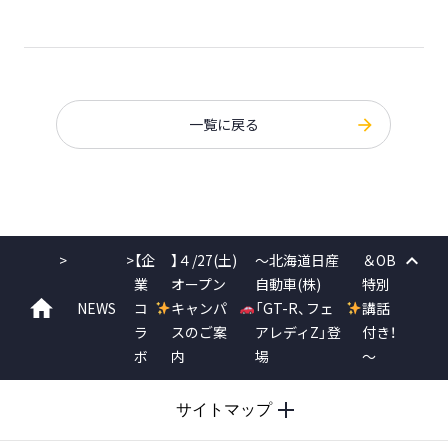
一覧に戻る
>
>
【企
】４/27(土)
～北海道日産
＆OB
業
オープン
自動車(株)
特別
PAGE
NEWS
コ
キャンパ
「GT-R、フェ
講話
ホーム
ラ
スのご案
アレディZ」登
付き！
TOP
ボ
内
場
～
サイトマップ