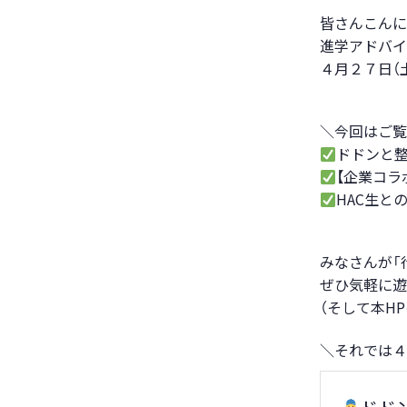
皆さんこんに
進学アドバイ
４月２７日（
＼今回はご覧
ドドンと整
【企業コラ
HAC生と
みなさんが「
ぜひ気軽に遊
（そして本H
＼それでは４