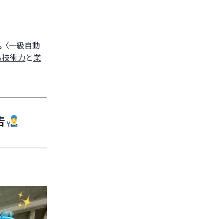
。
〈一級自動
る技術力
と
業
告