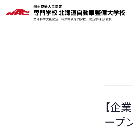
【企
ープ