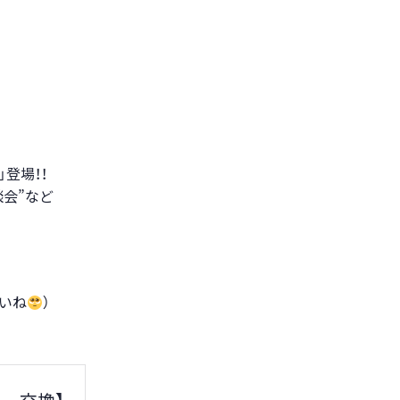
登場！！
談会”など
いね
）