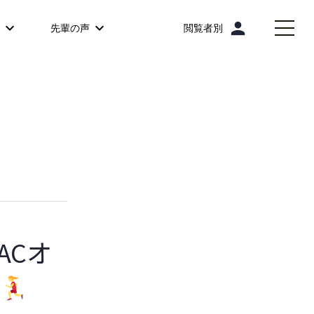
person
先輩の声
閲覧者別
ACオ