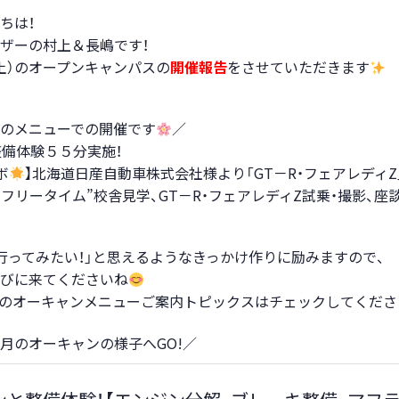
ちは！
ザーの村上＆長嶋です！
土）のオープンキャンパスの
開催報告
をさせていただきます
のメニューでの開催です
／
備体験５５分実施！
ボ
】北海道日産自動車株式会社様より「GT－R・フェアレディZ」
のフリータイム”校舎見学、GT－R・フェアレディZ試乗・撮影、座
行ってみたい！」と思えるようなきっかけ作りに励みますので、
びに来てくださいね
Pのオーキャンメニューご案内トピックスはチェックしてくださ
月のオーキャンの様子へGO!／