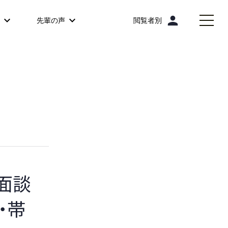
person
先輩の声
閲覧者別
O面談
・帯