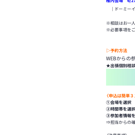
稚内会場 6/27（
｜
ドーミー
※相談はお一人
※必要事項をご
▷
予約方法
WEBからの
★
出張個別相談
〈申込は簡単３
①
会場を選択
②
時間帯を選
③
参加者情報
⇒担当からの確