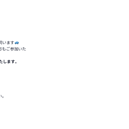
伺います
方もご参加いた
たします。
い。