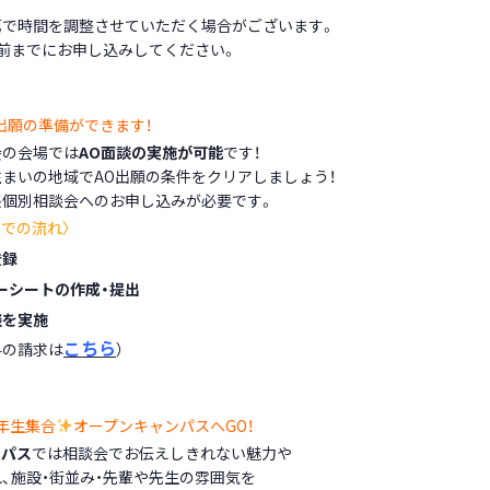
第で時間を調整させていただく場合がございます。
前までにお申し込みしてください。
出願の準備ができます！
会の会場では
AO面談の実施が可能
です！
まいの地域でAO出願の条件をクリアしましょう！
張個別相談会へのお申し込みが必要です。
までの流れ〉
登録
ーシートの作成
・提出
談を実施
こちら
料の請求は
）
年生集合
オープンキャンパスへGO！
ンパス
では相談会でお伝えしきれない魅力や
、施設・街並み・先輩や先生の雰囲気を