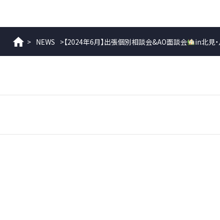
>
NEWS
>
【2024年6月】出張個別相談会&AO面談会
in北見
ホーム