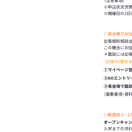
〈注意事項〉
※申込状況次
※開催日の2日
▷各会場でAO
出張個別相談
この機会にお住
＊面談には出
〈出張AO面談
①マイページ
②AOエントリ
③各会場で面
（募集要項・資
▷新高校３・２
オープンキャ
入学までの流れ