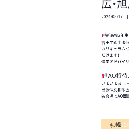
広・旭
2024/05/17
新高校3年
吉田学園出張
カリキュラム・
だけます！
進学アドバイ
AO特
いよいよ6月1
出張個別相談
各会場でAO面