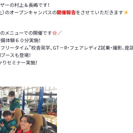
ザーの村上＆長嶋です！
土）のオープンキャンパスの
開催報告
をさせていただきます
のメニューでの開催です
／
備体験６０分実施！
のフリータイム”校舎見学、GT－R・フェアレディZ試乗・撮影、座
ブースも登場！
かりセミナー実施！