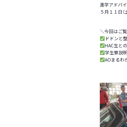
進学アドバイ
５月１１日（
＼今回はご覧
ドドンと整
HAC生と
学生寮説明
AOまるわ