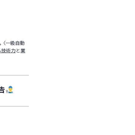
。
〈一級自動
る技術力
と
業
告