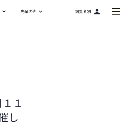
person
先輩の声
閲覧者別
月１１
開催し