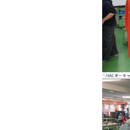
＼HACオーキ