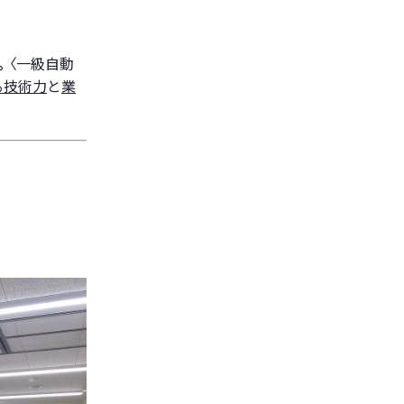
。
〈一級自動
る技術力
と
業