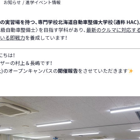
お知らせ
進学イベント情報
の実習場を持つ、専門学校北海道自動車整備大学校（通称 HAC)
二級自動車整備士〉を目指す学科があり、
最新のクルマに対応す
いる即戦力
を養成しています！
にちは！
ザーの村上＆長嶋です！
21(土)のオープンキャンパスの
開催報告
をさせていただきます