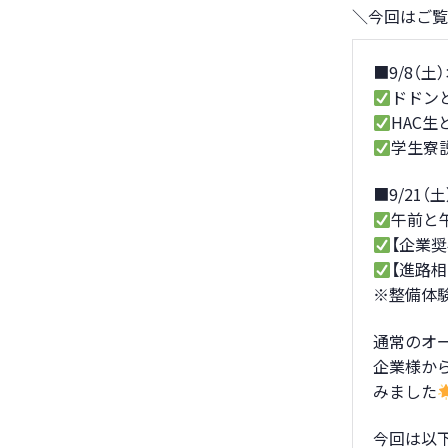
＼今回はご覧
■9/8（
ドドン
HAC
学生寮
■9/21
午前と
【企業
【進路相
※整備体
通常のオ
企業様か
みました
今回は以