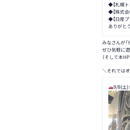
◆【札幌ト
◆【株式
◆【日産
ありがと
みなさんが「
ぜひ気軽に遊
（そして本H
＼それではオ
9/8(