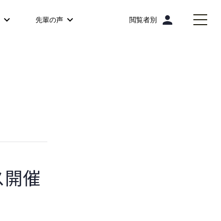
person
先輩の声
閲覧者別
パス開催