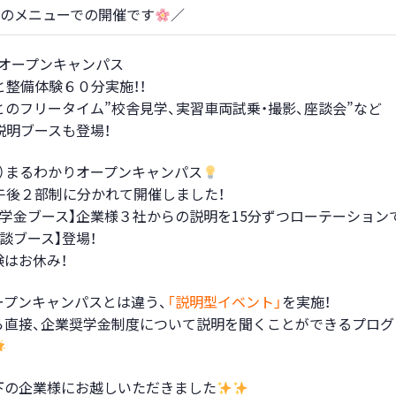
のメニューでの開催です
／
土）オープンキャンパス
と整備体験６０分実施！！
生とのフリータイム”校舎見学、実習車両試乗・撮影、座談会”など
説明ブースも登場！
（土）まるわかりオープンキャンパス
午後２部制に分かれて開催しました！
奨学金ブース】企業様３社からの説明を15分ずつローテーションで
談ブース】登場！
験はお休み！
ープンキャンパスとは違う、
「説明型イベント」
を実施！
ら直接、企業奨学金制度について説明を聞くことができるプログ
下の企業様にお越しいただきました