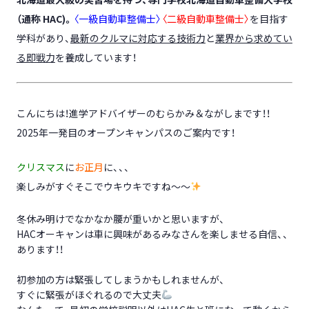
（通称
HAC)
。
〈一級自動車整備士〉
〈二級自動車整備士〉
を目指す
学科があり、
最新のクルマに対応する技術力
と
業界から求めてい
る即戦力
を養成しています！
こんにちは！進学アドバイザーのむらかみ＆ながしまです！！
2025年一発目のオープンキャンパスのご案内です！
クリスマス
に
お正月
に、、、
楽しみがすぐそこでウキウキですね～～
冬休み明けでなかなか腰が重いかと思いますが、
HACオーキャンは車に興味があるみなさんを楽しませる自信、、
あります！！
初参加の方は緊張してしまうかもしれませんが、
すぐに緊張がほぐれるので大丈夫