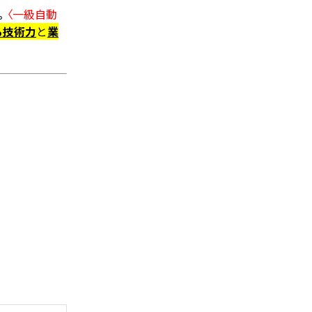
。
〈一級自動
る技術力
と
業