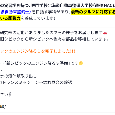
の実習場を持つ、専門学校北海道自動車整備大学校（通称 HAC)
二級自動車整備士〉
を目指す学科があり、
最新のクルマに対応す
いる即戦力
を養成しています！
研究部の活動がありましたのでその様子をお届けします
旧シビックから新シビックへ色々な部品を移植しています。
ックのエンジン降ろしを完了しました！！！
…「新シビックのエンジン降ろす準備」です
し
却水の液体類取り出し
のトランスミッション→壊れ具合の確認
さい☟
/