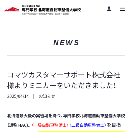
person
NEWS
コマツカスタマーサポート株式会社
様よりミニカーをいただきました！
2025/04/14
お知らせ
北海道最大級の実習場を持つ、専門学校北海道自動車整備大学校
を目指
（通称 HAC)。
〈一級自動車整備士〉
〈二級自動車整備士〉