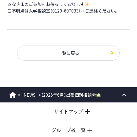
みなさまのご参加をお待ちしております
ご不明点は入学相談室（0120-607033）へご連絡ください。
一覧に戻る
>
NEWS
>
【2025年6月】出張個別相談会
ホーム
PAGE
サイトマップ
TOP
グループ校一覧