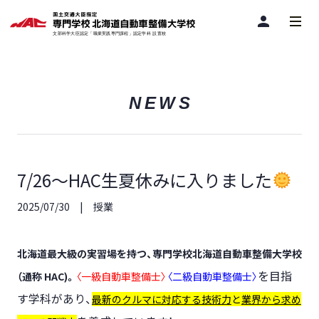
person
NEWS
7/26～HAC生夏休みに入りました
2025/07/30
授業
北海道最大級の実習場を持つ、専門学校北海道自動車整備大学校
を目指
（通称 HAC)。
〈一級自動車整備士〉
〈二級自動車整備士〉
す学科があり、
最新のクルマに対応する技術力
と
業界から求め