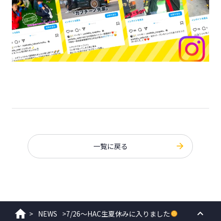
一覧に戻る
>
NEWS
>
7/26～HAC生夏休みに入りました
ホーム