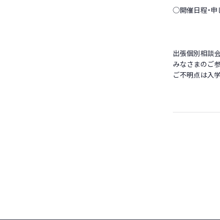
◯開催日程・申
出張個別相談会
みなさまのご
ご不明点は入学相