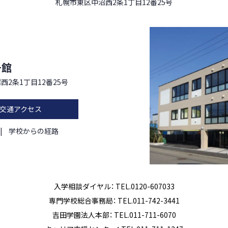
札幌市東区中沼西2条1丁目12番25号
号館
西2条1丁目12番25号
交通アクセス
学校からの経路
入学相談ダイヤル： TEL.0120-607033
専門学校総合事務局： TEL.011-742-3441
吉田学園法人本部： TEL.011-711-6070