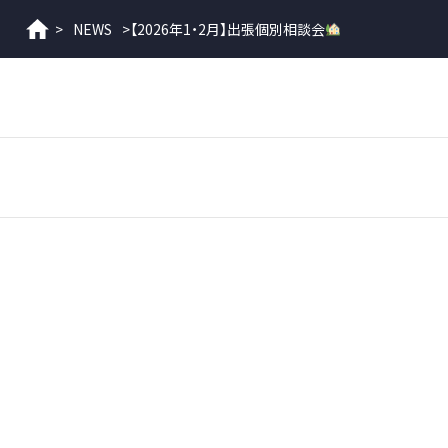
>
NEWS
>
【2026年1・2月】出張個別相談会
ホーム