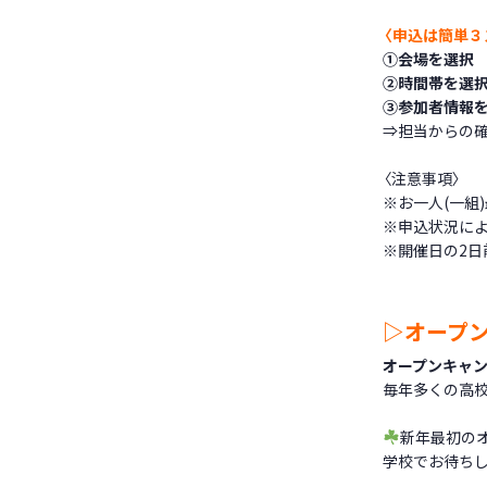
〈申込は簡単３
①
会場を選択
②
時間帯を選
③
参加者情報
⇒担当からの確
〈注意事項〉
※お一人(一組
※申込状況に
※開催日の2日
▷オープン
オープンキャ
毎年多くの高
新年最初のオ
学校でお待ちし