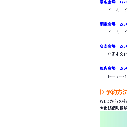
帯広会場 1
/2
｜ドーミーイン
網走会場 2/5
｜ドーミーイン
名寄会場 2
/5
｜名寄市文化セ
稚内会場 2
/6
｜ドーミーイン
▷予約方
WEBからの
★
出張個別相