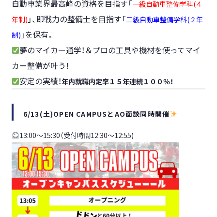
自動車業界最高峰の資格を目指す「
一級自動車整備学科(４
」、即戦力の整備士を目指す「
年制)
二級自動車整備学科(２年
」を保有。
制)
夢のマイカー通学！＆プロの工具や機材を使ってマイ
カー整備が叶う！
安定の実績！
年内就職内定率１５年連続１００％！
6/13(土)OPEN CAMPUSとAO面談同時開催
13:00～15:30（受付時間12:30～12:55)